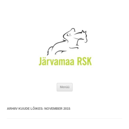
Liigu
Menüü
sisu
juurde
ARHIIV KUUDE LÕIKES:
NOVEMBER 2015