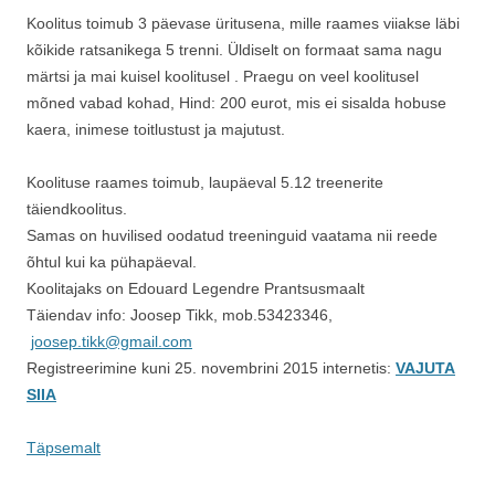
Koolitus toimub 3 päevase üritusena, mille raames viiakse läbi
kõikide ratsanikega 5 trenni. Üldiselt on formaat sama nagu
märtsi ja mai kuisel koolitusel . Praegu on veel koolitusel
mõned vabad kohad, Hind: 200 eurot, mis ei sisalda hobuse
kaera, inimese toitlustust ja majutust.
Koolituse raames toimub, laupäeval 5.12 treenerite
täiendkoolitus.
Samas on huvilised oodatud treeninguid vaatama nii reede
õhtul kui ka pühapäeval.
Koolitajaks on Edouard Legendre Prantsusmaalt
Täiendav info: Joosep Tikk, mob.53423346,
joosep.tikk@gmail.com
Registreerimine kuni 25. novembrini 2015 internetis:
VAJUTA
SIIA
Täpsemalt