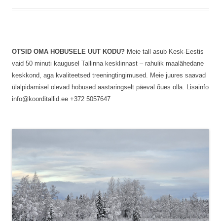
OTSID OMA HOBUSELE UUT KODU?
Meie tall asub Kesk-Eestis
vaid 50 minuti kaugusel Tallinna kesklinnast – rahulik maalähedane
keskkond, aga kvaliteetsed treeningtingimused. Meie juures saavad
ülalpidamisel olevad hobused aastaringselt päeval õues olla. Lisainfo
info@koorditallid.ee +372 5057647