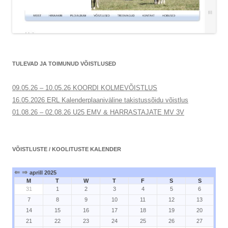
TULEVAD JA TOIMUNUD VÕISTLUSED
09.05.26 – 10.05.26 KOORDI KOLMEVÕISTLUS
16.05.2026 ERL Kalenderplaaniväline takistussõidu võistlus
01.08.26 – 02.08.26 U25 EMV & HARRASTAJATE MV 3V
VÕISTLUSTE / KOOLITUSTE KALENDER
⇐
⇒
aprill 2025
M
T
W
T
F
S
S
31
1
2
3
4
5
6
7
8
9
10
11
12
13
14
15
16
17
18
19
20
21
22
23
24
25
26
27