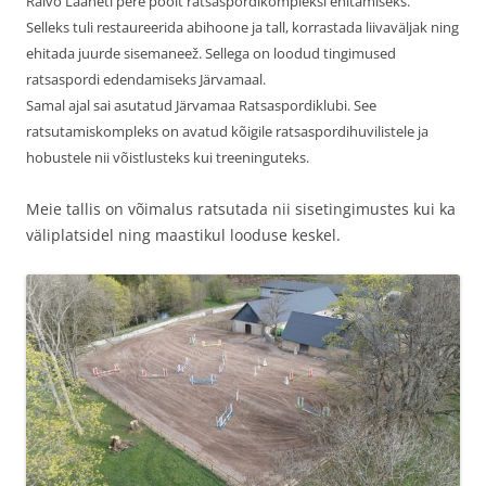
Raivo Laaneti pere poolt ratsaspordikompleksi ehitamiseks.
Selleks tuli restaureerida abihoone ja tall, korrastada liivaväljak ning
ehitada juurde sisemaneež. Sellega on loodud tingimused
ratsaspordi edendamiseks Järvamaal.
Samal ajal sai asutatud Järvamaa Ratsaspordiklubi. See
ratsutamiskompleks on avatud kõigile ratsaspordihuvilistele ja
hobustele nii võistlusteks kui treeninguteks.
Meie tallis on võimalus ratsutada nii sisetingimustes kui ka
väliplatsidel ning maastikul looduse keskel.