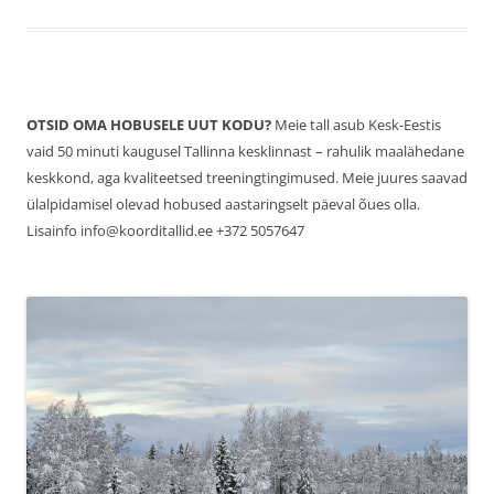
OTSID OMA HOBUSELE UUT KODU?
Meie tall asub Kesk-Eestis
vaid 50 minuti kaugusel Tallinna kesklinnast – rahulik maalähedane
keskkond, aga kvaliteetsed treeningtingimused. Meie juures saavad
ülalpidamisel olevad hobused aastaringselt päeval õues olla.
Lisainfo info@koorditallid.ee +372 5057647