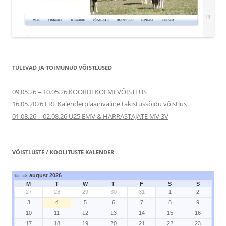
TULEVAD JA TOIMUNUD VÕISTLUSED
09.05.26 – 10.05.26 KOORDI KOLMEVÕISTLUS
16.05.2026 ERL Kalenderplaaniväline takistussõidu võistlus
01.08.26 – 02.08.26 U25 EMV & HARRASTAJATE MV 3V
VÕISTLUSTE / KOOLITUSTE KALENDER
⇐
⇒
august 2026
M
T
W
T
F
S
S
27
28
29
30
31
1
2
3
4
5
6
7
8
9
10
11
12
13
14
15
16
17
18
19
20
21
22
23