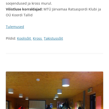
soojendused ja kross murul.
Võistluse korraldajad:
MTÜ Järvamaa Ratsaspordi Klubi ja
OÜ Koordi Tallid
Tulemused
Pildid:
Koolisõit
Kross
Takistussõit