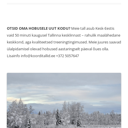
OTSID OMA HOBUSELE UUT KODU?
Meie tall asub Kesk-Eestis
vaid 50 minuti kaugusel Tallinna kesklinnast – rahulik maalähedane
keskkond, aga kvaliteetsed treeningtingimused. Meie juures saavad
ülalpidamisel olevad hobused aastaringselt päeval õues olla.
Lisainfo info@koorditallid.ee +372 5057647