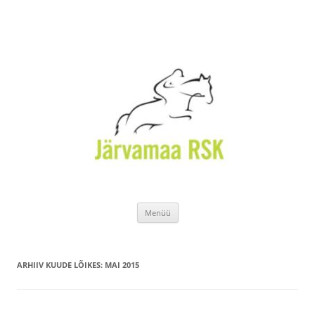
Liigu
Menüü
sisu
juurde
ARHIIV KUUDE LÕIKES:
MAI 2015