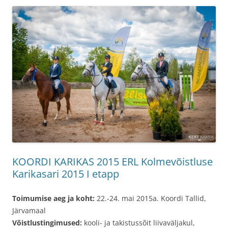
KOORDI KARIKAS 2015 ERL Kolmevõistluse
Karikasari 2015 I etapp
Toimumise aeg ja koht:
22.-24. mai 2015a. Koordi Tallid,
Järvamaal
Võistlustingimused:
kooli- ja takistussõit liivaväljakul,