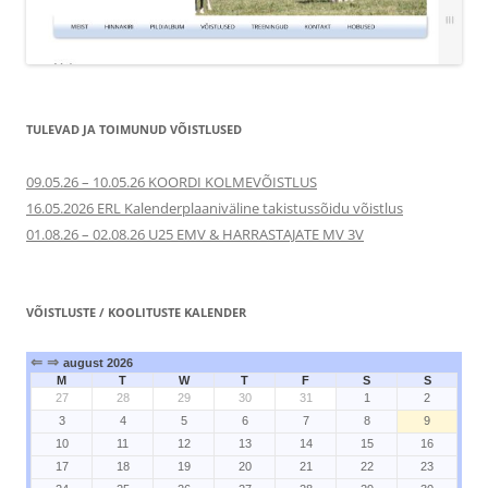
TULEVAD JA TOIMUNUD VÕISTLUSED
09.05.26 – 10.05.26 KOORDI KOLMEVÕISTLUS
16.05.2026 ERL Kalenderplaaniväline takistussõidu võistlus
01.08.26 – 02.08.26 U25 EMV & HARRASTAJATE MV 3V
VÕISTLUSTE / KOOLITUSTE KALENDER
⇐
⇒
august 2026
M
T
W
T
F
S
S
27
28
29
30
31
1
2
3
4
5
6
7
8
9
10
11
12
13
14
15
16
17
18
19
20
21
22
23