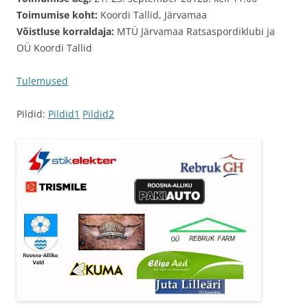
Toimumise koht:
Koordi Tallid, Järvamaa
Võistluse korraldaja:
MTÜ Järvamaa Ratsaspordiklubi ja
OÜ Koordi Tallid
Tulemused
Pildid:
Pildid1
Pildid2