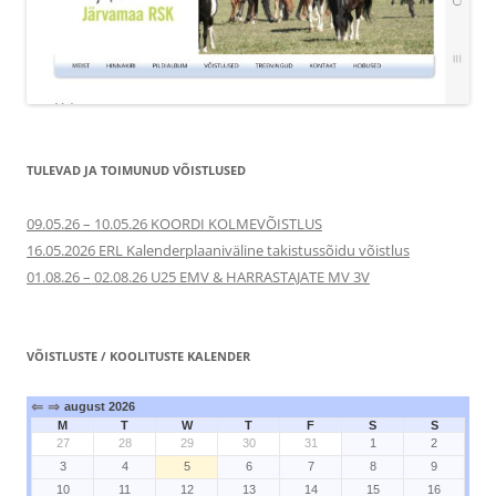
TULEVAD JA TOIMUNUD VÕISTLUSED
09.05.26 – 10.05.26 KOORDI KOLMEVÕISTLUS
16.05.2026 ERL Kalenderplaaniväline takistussõidu võistlus
01.08.26 – 02.08.26 U25 EMV & HARRASTAJATE MV 3V
VÕISTLUSTE / KOOLITUSTE KALENDER
⇐
⇒
august 2026
M
T
W
T
F
S
S
27
28
29
30
31
1
2
3
4
5
6
7
8
9
10
11
12
13
14
15
16