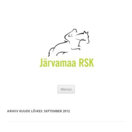
Liigu
Menüü
sisu
juurde
ARHIIV KUUDE LÕIKES:
SEPTEMBER 2012