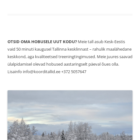
OTSID OMA HOBUSELE UUT KODU?
Meie tall asub Kesk-Eestis
vaid 50 minuti kaugusel Tallinna kesklinnast – rahulik maalähedane
keskkond, aga kvaliteetsed treeningtingimused. Meie juures saavad
ülalpidamisel olevad hobused aastaringselt päeval õues olla.
Lisainfo info@koorditallid.ee +372 5057647