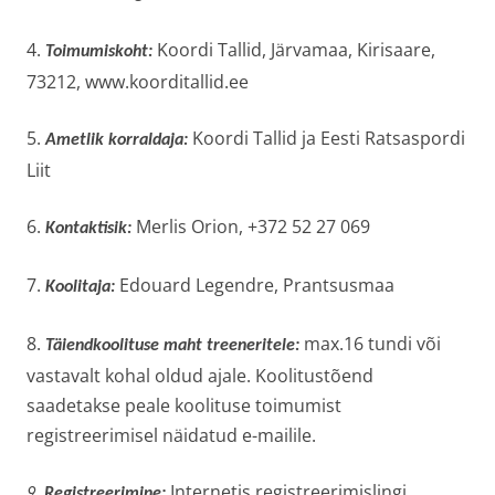
4.
Koordi Tallid, Järvamaa, Kirisaare,
Toimumiskoht:
73212, www.koorditallid.ee
5.
Koordi Tallid ja Eesti Ratsaspordi
Ametlik korraldaja:
Liit
6.
Merlis Orion, +372 52 27 069
Kontaktisik:
7.
Edouard Legendre, Prantsusmaa
Koolitaja:
8.
max.16 tundi või
Täiendkoolituse maht treeneritele:
vastavalt kohal oldud ajale. Koolitustõend
saadetakse peale koolituse toimumist
registreerimisel näidatud e-mailile.
Internetis registreerimislingi
9.
Registreerimine: