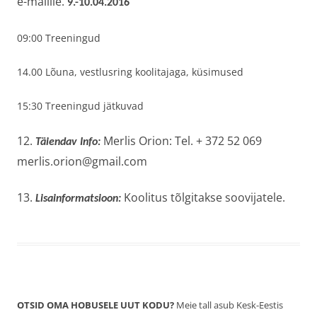
e-mailile.
9.-10.04.2016
09:00 Treeningud
14.00 Lõuna, vestlusring koolitajaga, küsimused
15:30 Treeningud jätkuvad
12.
Merlis Orion: Tel. + 372 52 069
Täiendav Info:
merlis.orion@gmail.com
13.
Koolitus tõlgitakse soovijatele.
Lisainformatsioon:
OTSID OMA HOBUSELE UUT KODU?
Meie tall asub Kesk-Eestis