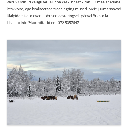
vaid 50 minuti kaugusel Tallinna kesklinnast – rahulik maalähedane
keskkond, aga kvaliteetsed treeningtingimused. Meie juures saavad
ülalpidamisel olevad hobused aastaringselt päeval õues olla.
Lisainfo info@koorditallid.ee +372 5057647