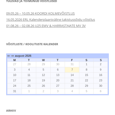
TULEVAD JA TOIMUNUD VÕISTLUSED
09.05.26 – 10.05.26 KOORDI KOLMEVÕISTLUS
16.05.2026 ERL Kalenderplaaniväline takistussõidu võistlus
01.08.26 – 02.08.26 U25 EMV & HARRASTAJATE MV 3V
VÕISTLUSTE / KOOLITUSTE KALENDER
⇐
⇒
august 2026
M
T
W
T
F
S
S
27
28
29
30
31
1
2
3
4
5
6
7
8
9
10
11
12
13
14
15
16
17
18
19
20
21
22
23
24
25
26
27
28
29
30
31
1
2
3
4
5
6
ARHIIV