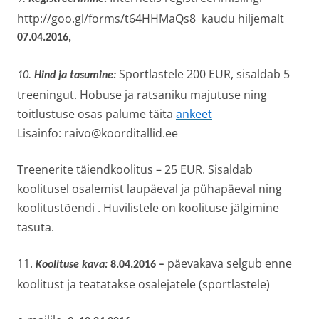
http://goo.gl/forms/t64HHMaQs8 kaudu hiljemalt
07.04.2016,
Sportlastele 200 EUR, sisaldab 5
10.
Hind ja tasumine:
treeningut. Hobuse ja ratsaniku majutuse ning
toitlustuse
osas palume täita
ankeet
Lisainfo: raivo@koorditallid.ee
Treenerite täiendkoolitus – 25 EUR. Sisaldab
koolitusel osalemist laupäeval ja pühapäeval ning
koolitustõendi . Huvilistele on koolituse jälgimine
tasuta.
11.
päevakava selgub enne
Koolituse kava:
8.04.2016 –
koolitust ja teatatakse osalejatele (sportlastele)