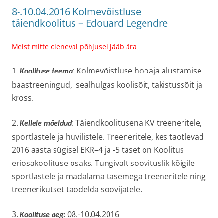
8-.10.04.2016 Kolmevõistluse
täiendkoolitus – Edouard Legendre
Meist mitte oleneval põhjusel jääb ära
1.
: Kolmevõistluse hooaja alustamise
Koolituse teema
baastreeningud, sealhulgas koolisõit, takistussõit ja
kross.
2.
: Täiendkoolitusena KV treeneritele,
Kellele mõeldud
sportlastele ja huvilistele. Treeneritele, kes taotlevad
2016 aasta sügisel EKR–4 ja -5 taset on Koolitus
eriosakoolituse osaks. Tungivalt soovituslik kõigile
sportlastele ja madalama tasemega treeneritele ning
treenerikutset taodelda soovijatele.
3.
08.-10.04.2016
Koolituse aeg: