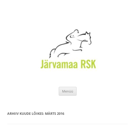
Liigu
Menüü
sisu
juurde
ARHIIV KUUDE LÕIKES:
MÄRTS 2016