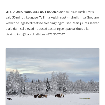
OTSID OMA HOBUSELE UUT KODU?
Meie tall asub Kesk-Eestis
vaid 50 minuti kaugusel Tallinna kesklinnast – rahulik maalähedane
keskkond, aga kvaliteetsed treeningtingimused. Meie juures saavad
ülalpidamisel olevad hobused aastaringselt päeval õues olla.
Lisainfo info@koorditallid.ee +372 5057647