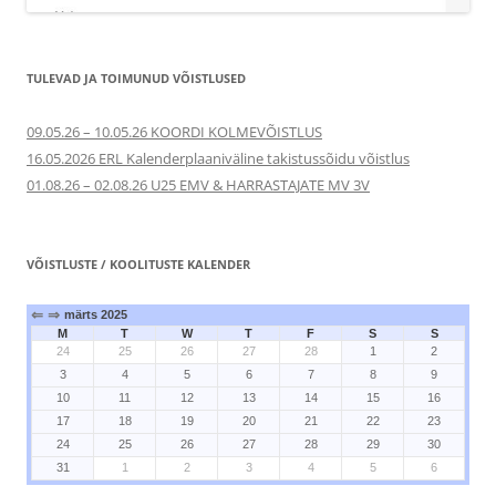
TULEVAD JA TOIMUNUD VÕISTLUSED
09.05.26 – 10.05.26 KOORDI KOLMEVÕISTLUS
16.05.2026 ERL Kalenderplaaniväline takistussõidu võistlus
01.08.26 – 02.08.26 U25 EMV & HARRASTAJATE MV 3V
VÕISTLUSTE / KOOLITUSTE KALENDER
⇐
⇒
märts 2025
M
T
W
T
F
S
S
24
25
26
27
28
1
2
3
4
5
6
7
8
9
10
11
12
13
14
15
16
17
18
19
20
21
22
23
24
25
26
27
28
29
30
31
1
2
3
4
5
6