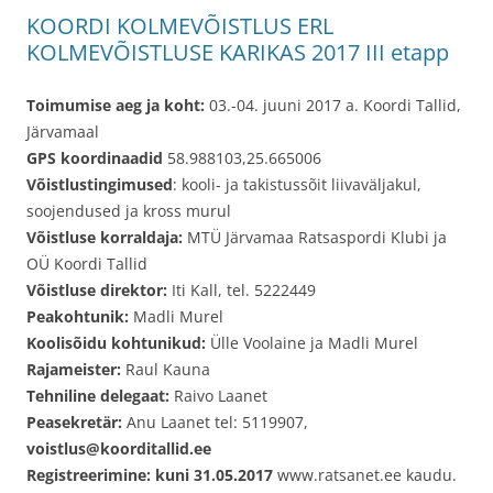
KOORDI KOLMEVÕISTLUS ERL
KOLMEVÕISTLUSE KARIKAS 2017 III etapp
Toimumise aeg ja koht:
03.-04. juuni 2017 a. Koordi Tallid,
Järvamaal
GPS koordinaadid
58.988103,25.665006
Võistlustingimused
: kooli- ja takistussõit liivaväljakul,
soojendused ja kross murul
Võistluse korraldaja:
MTÜ Järvamaa Ratsaspordi Klubi ja
OÜ Koordi Tallid
Võistluse direktor:
Iti Kall, tel. 5222449
Peakohtunik:
Madli Murel
Koolisõidu kohtunikud:
Ülle Voolaine ja Madli Murel
Rajameister:
Raul Kauna
Tehniline delegaat:
Raivo Laanet
Peasekretär:
Anu Laanet tel: 5119907,
voistlus@koorditallid.ee
Registreerimine: kuni 31.05.2017
www.ratsanet.ee kaudu.