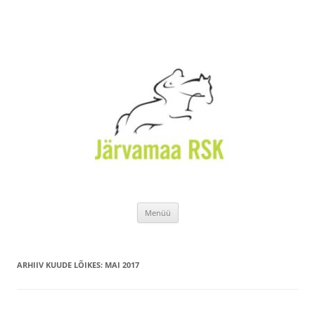
Liigu
Menüü
sisu
juurde
ARHIIV KUUDE LÕIKES:
MAI 2017