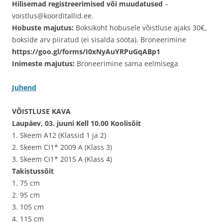
Hilisemad registreerimised või muudatused
–
voistlus@koorditallid.ee.
Hobuste majutus:
Boksikoht hobusele võistluse ajaks 30€,
bokside arv piiratud (ei sisalda sööta). Broneerimine
https://goo.gl/forms/I0xNyAuYRPuGqABp1
Inimeste majutus:
Broneerimine sama eelmisega
Juhend
VÕISTLUSE KAVA
Laupäev, 03. juuni Kell 10.00 Koolisõit
1. Skeem A12 (Klassid 1 ja 2)
2. Skeem CI1* 2009 A (Klass 3)
3. Skeem CI1* 2015 A (Klass 4)
Takistussõit
1. 75 cm
2. 95 cm
3. 105 cm
4. 115 cm