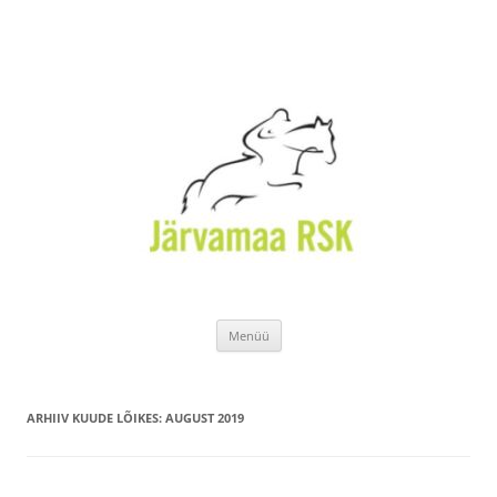
Liigu
Menüü
sisu
juurde
ARHIIV KUUDE LÕIKES:
AUGUST 2019