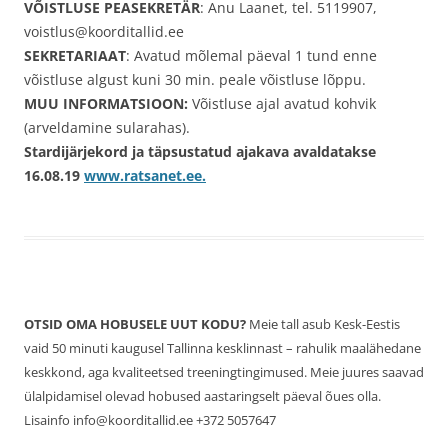
VÕISTLUSE PEASEKRETÄR
: Anu Laanet, tel. 5119907,
voistlus@koorditallid.ee
SEKRETARIAAT
: Avatud mõlemal päeval 1 tund enne
võistluse algust kuni 30 min. peale võistluse lõppu.
MUU INFORMATSIOON:
Võistluse ajal avatud kohvik
(arveldamine sularahas).
Stardijärjekord ja täpsustatud ajakava avaldatakse
16.08.19
www.ratsanet.ee.
OTSID OMA HOBUSELE UUT KODU?
Meie tall asub Kesk-Eestis
vaid 50 minuti kaugusel Tallinna kesklinnast – rahulik maalähedane
keskkond, aga kvaliteetsed treeningtingimused. Meie juures saavad
ülalpidamisel olevad hobused aastaringselt päeval õues olla.
Lisainfo info@koorditallid.ee +372 5057647