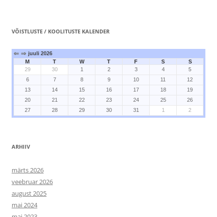
VÕISTLUSTE / KOOLITUSTE KALENDER
⇐
⇒
juuli 2026
M
T
W
T
F
S
S
29
30
1
2
3
4
5
6
7
8
9
10
11
12
13
14
15
16
17
18
19
20
21
22
23
24
25
26
27
28
29
30
31
1
2
ARHIIV
märts 2026
veebruar 2026
august 2025
mai 2024
mai 2023