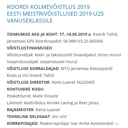
KOORDI KOLMEVÕISTLUS 2019
EESTI MEISTRIVÕISTLUSED 2019 U25
VANUSEKLASSILE
TOIMUMISE AEG JA KOHT:
17.-18.05.2019 a
. Koordi Tallid,
Järvamaal GPS koordinaadid: 58.988103,25.665006
VÕISTLUSTINGIMUSED
:
Võistlusväljak: kooli- ja takistussõit liivaväljakul, kross murul
Soojendusväljak: soojendused murul
VÕISTLUSE KORRALDAJAD
: MTÜ Järvamaa Ratsaspordi
Klubi ja OÜ Koordi Tallid
VÕISTLUSE DIREKTOR
: Raito Laanet 56203405
KOHTUNIKE KOGU
:
Peakohtunik: Malle Einaste
Liikmed: koolisõidus Annike Laving ja Reet Jänes
RAJAMEISTER
: Raivo Laanet
TEHNILINE DELEGAAT
: Ain Unt
KORRAPIDAJAD
: Peakorrapidaja: Ivar Arme Assistendid: —