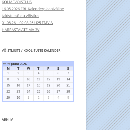
KOLMEVÕISTLUS
16.05.2026 ERL Kalenderplaaniväline
takistussõidu võistlus
01.08.26 – 02.08.26 U25 EMV &
HARRASTAJATE MV 3V
VÕISTLUSTE / KOOLITUSTE KALENDER
⇐
⇒
juuni 2026
M
T
W
T
F
S
S
1
2
3
4
5
6
7
8
9
10
11
12
13
14
15
16
17
18
19
20
21
22
23
24
25
26
27
28
29
30
1
2
3
4
5
ARHIIV