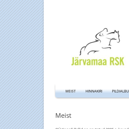
MEIST
HINNAKIRI
PILDIALB
TALL JA MA
Meist
LIIVAVÄLJAK
MANEEŽI A