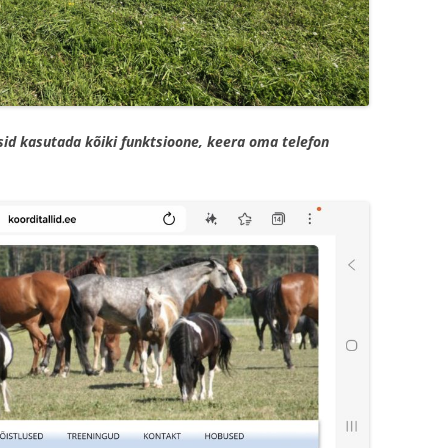
sid kasutada kõiki funktsioone, keera oma telefon