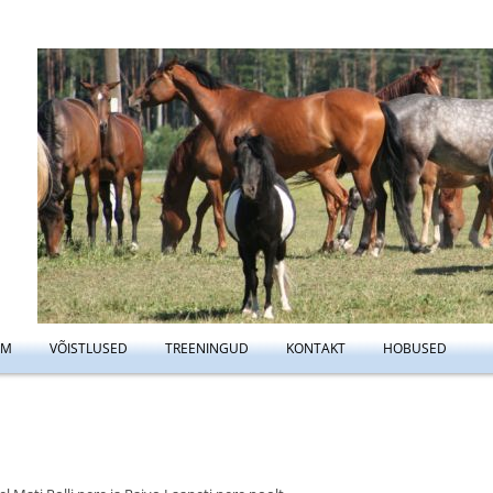
Liigu
UM
VÕISTLUSED
TREENINGUD
KONTAKT
HOBUSED
sisu
NEEŽ
KOOLITUSED
TREENINGUTE REEGILD
juurde
VAMINE