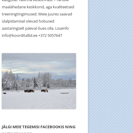
maalähedane keskkond, aga kvaliteetsed
treeningtingimused. Meie juures saavad
ülalpidamisel olevad hobused
aastaringselt päeval õues olla. Lisainfo
info@koorditallid.ee +372 5057647
JÄLGI MEIE TEGEMISI FACEBOOKIS NING