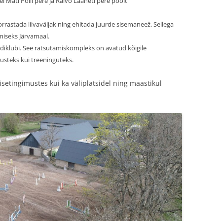
l Mati Polli pere ja Raivo Laaneti pere poolt
NIKARIKAS IV ETAPP
korrastada liivaväljak ning ehitada juurde sisemaneež. Sellega
iseks Järvamaal.
diklubi. See ratsutamiskompleks on avatud kõigile
tlusteks kui treeninguteks.
isetingimustes kui ka väliplatsidel ning maastikul