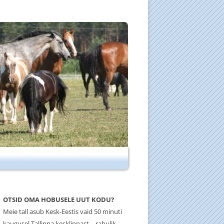
OTSID OMA HOBUSELE UUT KODU?
Meie tall asub Kesk-Eestis vaid 50 minuti
kaugusel Tallinna kesklinnast – rahulik