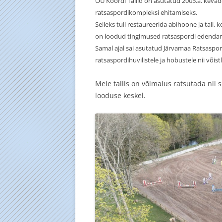
OÜ Koordi Tallid on asutatud 2005.a. kevade
ratsaspordikompleksi ehitamiseks.
TALVINE PO
Selleks tuli restaureerida abihoone ja tall, 
08.04.07
on loodud tingimused ratsaspordi edendam
Samal ajal sai asutatud Järvamaa Ratsaspor
REBASEJAHT
ratsaspordihuvilistele ja hobustele nii võis
Meie tallis on võimalus ratsutada nii s
looduse keskel.