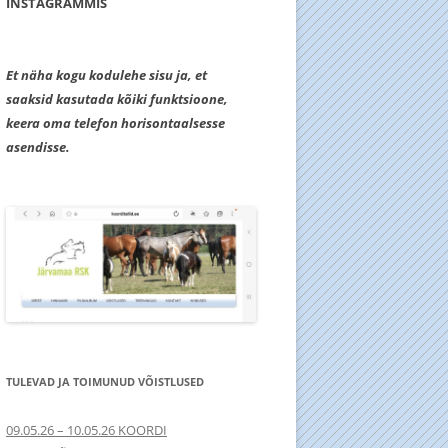
INSTAGRAMMIS
Et näha kogu kodulehe sisu ja, et
saaksid kasutada kõiki funktsioone,
keera oma telefon horisontaalsesse
asendisse.
TULEVAD JA TOIMUNUD VÕISTLUSED
09.05.26 – 10.05.26 KOORDI