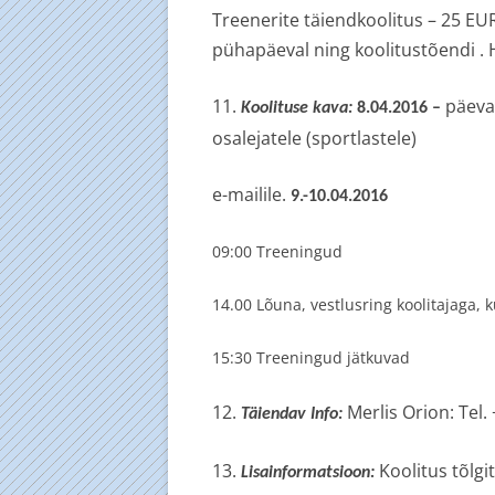
Treenerite täiendkoolitus – 25 EUR
pühapäeval ning koolitustõendi . H
11.
päeva
Koolituse kava:
8.04.2016 –
osalejatele (sportlastele)
e-mailile.
9.-10.04.2016
09:00 Treeningud
14.00 Lõuna, vestlusring koolitajaga,
15:30 Treeningud jätkuvad
12.
Merlis Orion: Tel
Täiendav Info:
13.
Koolitus tõlgi
Lisainformatsioon: