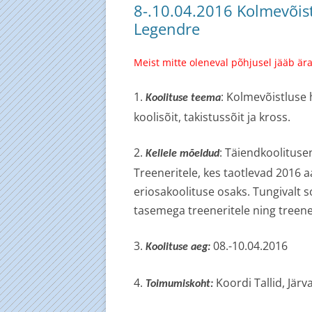
8-.10.04.2016 Kolmevõist
Legendre
Meist mitte oleneval põhjusel jääb är
1.
: Kolmevõistluse
Koolituse teema
koolisõit, takistussõit ja kross.
2.
: Täiendkoolitusen
Kellele mõeldud
Treeneritele, kes taotlevad 2016 a
eriosakoolituse osaks. Tungivalt s
tasemega treeneritele ning treene
3.
08.-10.04.2016
Koolituse aeg:
4.
Koordi Tallid, Jär
Toimumiskoht: