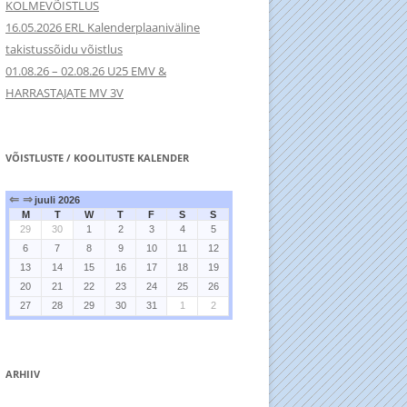
KOLMEVÕISTLUS
16.05.2026 ERL Kalenderplaaniväline
takistussõidu võistlus
01.08.26 – 02.08.26 U25 EMV &
HARRASTAJATE MV 3V
VÕISTLUSTE / KOOLITUSTE KALENDER
⇐
⇒
juuli 2026
M
T
W
T
F
S
S
29
30
1
2
3
4
5
6
7
8
9
10
11
12
13
14
15
16
17
18
19
20
21
22
23
24
25
26
27
28
29
30
31
1
2
ARHIIV