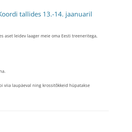
NIKARIKAS IV ETAPP
oordi tallides 13.-14. jaanuaril
des aset leidev laager meie oma Eesti treeneritega,
na.
i viia laupäeval ning krossitõkkeid hüpatakse