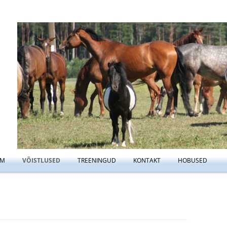
Liigu
UM
VÕISTLUSED
TREENINGUD
KONTAKT
HOBUSED
sisu
NEEŽ
KOOLITUSED
TREENINGUTE REEGILD
juurde
AMINE