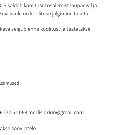
. Sisaldab koolitusel osalemist laupäeval ja
uvilistele on koolituse jälgimine tasuta.
kava selgub enne koolitust ja teatatakse
 küsimused
. + 372 52 069 merlis.orion@gmail.com
takse soovijatele.