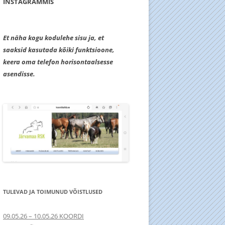
INSTAGRAMMIS
Et näha kogu kodulehe sisu ja, et
saaksid kasutada kõiki funktsioone,
keera oma telefon horisontaalsesse
asendisse.
TULEVAD JA TOIMUNUD VÕISTLUSED
09.05.26 – 10.05.26 KOORDI