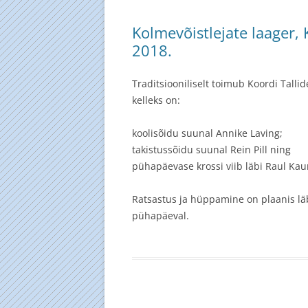
TALVINE PO
Kolmevõistlejate laager, K
08.04.07
2018.
REBASEJAHT
Traditsiooniliselt toimub Koordi Talli
kelleks on:
koolisõidu suunal Annike Laving;
takistussõidu suunal Rein Pill ning
pühapäevase krossi viib läbi Raul Kau
Ratsastus ja hüppamine on plaanis läb
pühapäeval.