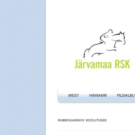
MEIST
HINNAKIRI
PILDIALB
TALL JA MA
RUBRIIGIARHIIV:
KOOLITUSED
LIIVAVÄLJAK
MANEEŽI AV