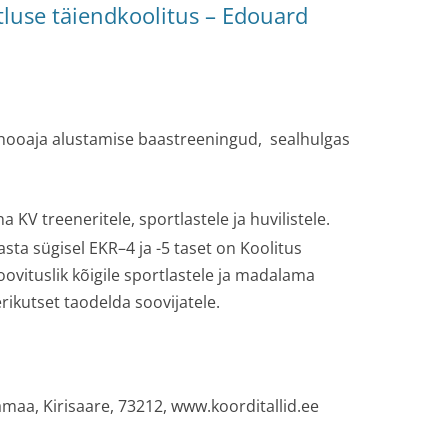
luse täiendkoolitus – Edouard
a
 hooaja alustamise baastreeningud, sealhulgas
a KV treeneritele, sportlastele ja huvilistele.
asta sügisel EKR–4 ja -5 taset on Koolitus
oovituslik kõigile sportlastele ja madalama
rikutset taodelda soovijatele.
vamaa, Kirisaare, 73212, www.koorditallid.ee