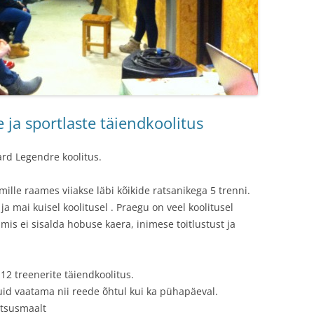
 ja sportlaste täiendkoolitus
rd Legendre koolitus.
ille raames viiakse läbi kõikide ratsanikega 5 trenni.
a mai kuisel koolitusel . Praegu on veel koolitusel
is ei sisalda hobuse kaera, inimese toitlustust ja
12 treenerite täiendkoolitus.
id vaatama nii reede õhtul kui ka pühapäeval.
ntsusmaalt