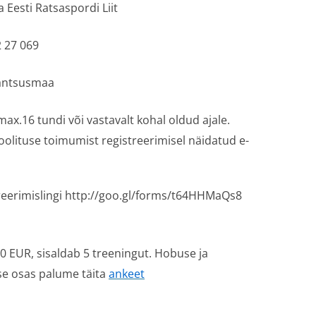
a Eesti Ratsaspordi Liit
2 27 069
antsusmaa
max.16 tundi või vastavalt kohal oldud ajale.
olituse toimumist registreerimisel näidatud e-
treerimislingi http://goo.gl/forms/t64HHMaQs8
00 EUR, sisaldab 5 treeningut. Hobuse ja
se
osas palume täita
ankeet