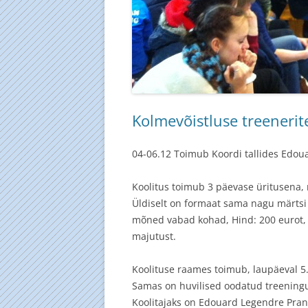
Kolmevõistluse treenerite
04-06.12 Toimub Koordi tallides Edoua
Koolitus toimub 3 päevase üritusena, m
Üldiselt on formaat sama nagu märtsi j
mõned vabad kohad, Hind: 200 eurot, m
majutust.
Koolituse raames toimub, laupäeval 5.
Samas on huvilised oodatud treeningu
Koolitajaks on Edouard Legendre Pra