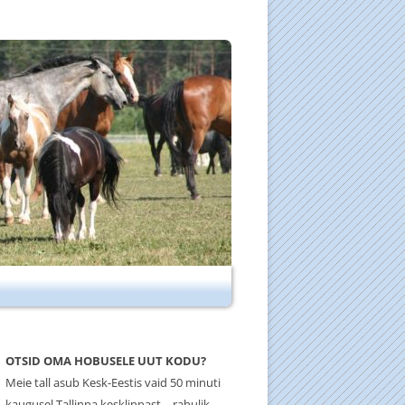
OTSID OMA HOBUSELE UUT KODU?
Meie tall asub Kesk-Eestis vaid 50 minuti
kaugusel Tallinna kesklinnast – rahulik