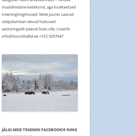
maalähedane keskkond, aga kvaliteetsed
treeningtingimused. Meie juures saavad
ülalpidamisel olevad hobused
aastaringselt päeval õues olla. Lisainfo
info@koorditallid.ee +372 5057647
JÄLGI MEIE TEGEMISI FACEBOOKIS NING