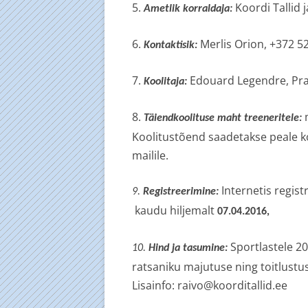
5.
Koordi Tallid j
Ametlik korraldaja:
6.
Merlis Orion, +372 5
Kontaktisik:
7.
Edouard Legendre, Pr
Koolitaja:
8.
Täiendkoolituse maht treeneritele:
Koolitustõend saadetakse peale ko
mailile.
Internetis regis
9.
Registreerimine:
kaudu hiljemalt
07.04.2016,
Sportlastele 2
10.
Hind ja tasumine:
ratsaniku majutuse ning toitlustu
Lisainfo: raivo@koorditallid.ee