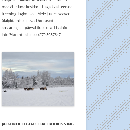
maalähedane keskkond, aga kvaliteetsed
treeningtingimused. Meie juures saavad
ülalpidamisel olevad hobused
aastaringselt päeval õues olla. Lisainfo
info@koorditallid.ee +372 5057647
JÄLGI MEIE TEGEMISI FACEBOOKIS NING