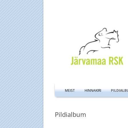
MEIST
HINNAKIRI
PILDIALB
TALL JA MA
Pildialbum
LIIVAVÄLJAK
MANEEŽI AV