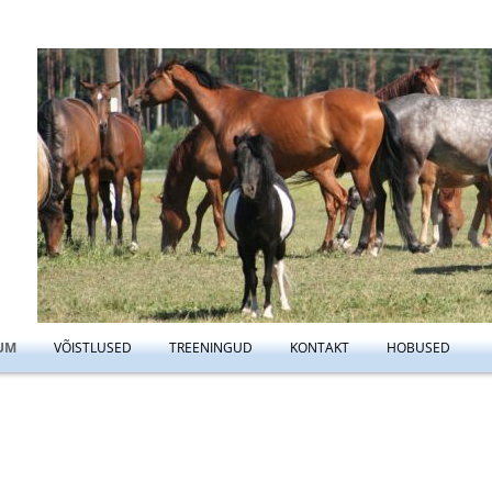
Liigu
UM
VÕISTLUSED
TREENINGUD
KONTAKT
HOBUSED
sisu
NEEŽ
KOOLITUSED
TREENINGUTE REEGILD
juurde
AMINE