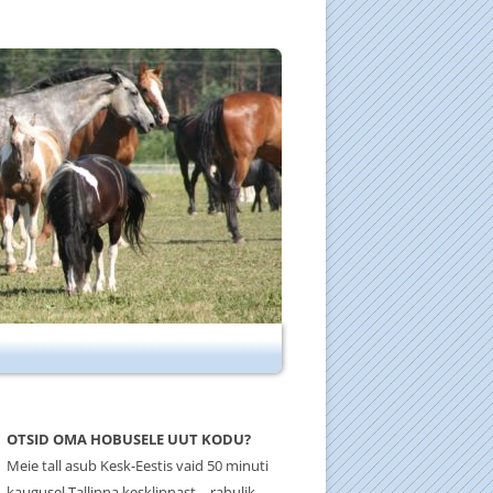
OTSID OMA HOBUSELE UUT KODU?
Meie tall asub Kesk-Eestis vaid 50 minuti
kaugusel Tallinna kesklinnast – rahulik