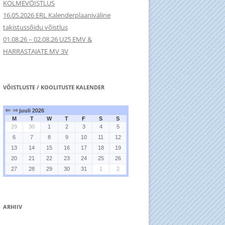
KOLMEVÕISTLUS
16.05.2026 ERL Kalenderplaaniväline
takistussõidu võistlus
01.08.26 – 02.08.26 U25 EMV &
HARRASTAJATE MV 3V
VÕISTLUSTE / KOOLITUSTE KALENDER
⇐
⇒
juuli 2026
M
T
W
T
F
S
S
29
30
1
2
3
4
5
6
7
8
9
10
11
12
13
14
15
16
17
18
19
20
21
22
23
24
25
26
27
28
29
30
31
1
2
ARHIIV