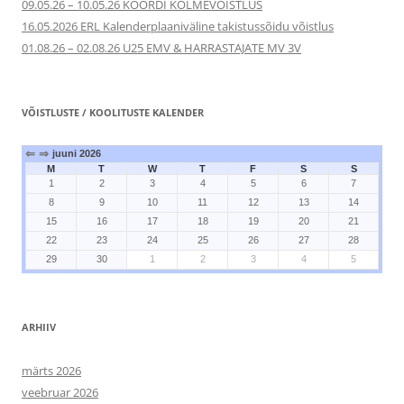
09.05.26 – 10.05.26 KOORDI KOLMEVÕISTLUS
16.05.2026 ERL Kalenderplaaniväline takistussõidu võistlus
01.08.26 – 02.08.26 U25 EMV & HARRASTAJATE MV 3V
VÕISTLUSTE / KOOLITUSTE KALENDER
⇐
⇒
juuni 2026
M
T
W
T
F
S
S
1
2
3
4
5
6
7
8
9
10
11
12
13
14
15
16
17
18
19
20
21
22
23
24
25
26
27
28
29
30
1
2
3
4
5
ARHIIV
märts 2026
veebruar 2026