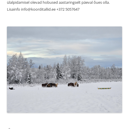
ülalpidamisel olevad hobused aastaringselt päeval õues olla.
Lisainfo info@koorditallid.ee +372 5057647