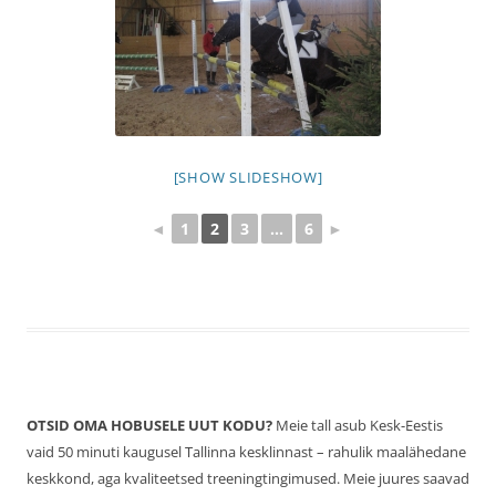
[SHOW SLIDESHOW]
◄
1
2
3
...
6
►
OTSID OMA HOBUSELE UUT KODU?
Meie tall asub Kesk-Eestis
vaid 50 minuti kaugusel Tallinna kesklinnast – rahulik maalähedane
keskkond, aga kvaliteetsed treeningtingimused. Meie juures saavad