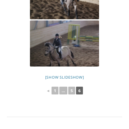
[SHOW SLIDESHOW]
◄
1
...
5
6