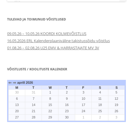
TULEVAD JA TOIMUNUD VÕISTLUSED
09.05.26 – 10.05.26 KOORDI KOLMEVÕISTLUS
16.05.2026 ERL Kalenderplaaniväline takistussõidu võistlus
01.08.26 – 02.08.26 U25 EMV & HARRASTAJATE MV 3V
VÕISTLUSTE / KOOLITUSTE KALENDER
⇐
⇒
aprill 2026
M
T
W
T
F
S
S
30
31
1
2
3
4
5
6
7
8
9
10
11
12
13
14
15
16
17
18
19
20
21
22
23
24
25
26
27
28
29
30
1
2
3