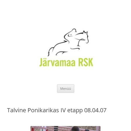
Liigu
Menüü
sisu
juurde
Talvine Ponikarikas IV etapp 08.04.07