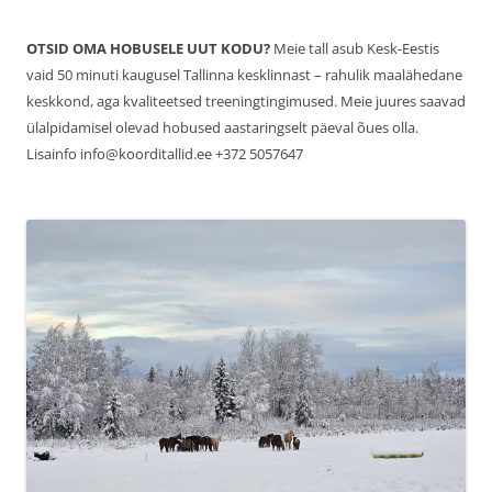
OTSID OMA HOBUSELE UUT KODU?
Meie tall asub Kesk-Eestis
vaid 50 minuti kaugusel Tallinna kesklinnast – rahulik maalähedane
keskkond, aga kvaliteetsed treeningtingimused. Meie juures saavad
ülalpidamisel olevad hobused aastaringselt päeval õues olla.
Lisainfo info@koorditallid.ee +372 5057647