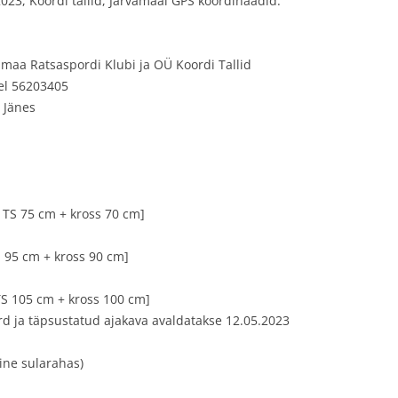
2023, Koordi tallid, Järvamaal GPS koordinaadid:
NIKARIKAS IV ETAPP
maa Ratsaspordi Klubi ja OÜ Koordi Tallid
tel 56203405
 Jänes
+ TS 75 cm + kross 70 cm]
TS 95 cm + kross 90 cm]
 TS 105 cm + kross 100 cm]
ord ja täpsustatud ajakava avaldatakse 12.05.2023
ine sularahas)