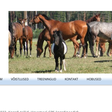
Liigu
UM
VÕISTLUSED
TREENINGUD
KONTAKT
HOBUSED
sisu
NEEŽ
KOOLITUSED
TREENINGUTE REEGILD
juurde
AMINE