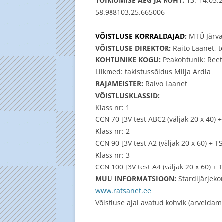
TO
IMUMISE AEG JA KOHT:
13.-14.05.
58.988103,25.665006
TALVINE PO
08.04.07
VÕISTLUSE KORRALDAJAD
:
MTÜ Järva
VÕISTLUSE DIREKTOR:
Raito Laanet, 
REBASEJAHT
KOHTUNIKE KOGU:
Peakohtunik: Reet
Liikmed: takistussõidus Milja Ardla
RAJAMEISTER:
Raivo Laanet
VÕISTLUSKLASSID:
Klass nr: 1
CCN 70 [3V test ABC2 (väljak 20 x 40) 
Klass nr: 2
CCN 90 [3V test A2 (väljak 20 x 60) + 
Klass nr: 3
CCN 100 [3V test A4 (väljak 20 x 60) +
MUU INFORMATSIOON:
Stardijärjek
www.ratsanet.ee
Võistluse ajal avatud kohvik (arveldam