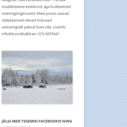
maalähedane keskkond, aga kvaliteetsed
treeningtingimused. Meie juures saavad
ülalpidamisel olevad hobused
aastaringselt päeval õues olla. Lisainfo
info@koorditallid.ee +372 5057647
JÄLGI MEIE TEGEMISI FACEBOOKIS NING