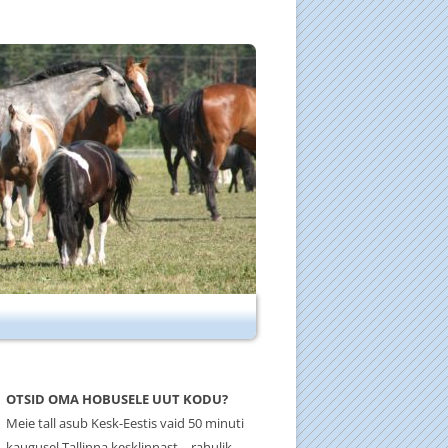
OTSID OMA HOBUSELE UUT KODU?
Meie tall asub Kesk-Eestis vaid 50 minuti
kaugusel Tallinna kesklinnast – rahulik