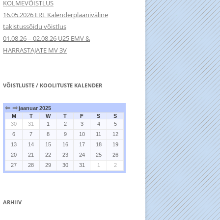
KOLMEVÕISTLUS
16.05.2026 ERL Kalenderplaaniväline
takistussõidu võistlus
01.08.26 – 02.08.26 U25 EMV &
HARRASTAJATE MV 3V
VÕISTLUSTE / KOOLITUSTE KALENDER
⇐
⇒
jaanuar 2025
M
T
W
T
F
S
S
30
31
1
2
3
4
5
6
7
8
9
10
11
12
13
14
15
16
17
18
19
20
21
22
23
24
25
26
27
28
29
30
31
1
2
ARHIIV