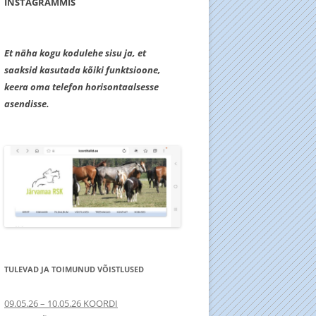
INSTAGRAMMIS
Et näha kogu kodulehe sisu ja, et
saaksid kasutada kõiki funktsioone,
keera oma telefon horisontaalsesse
asendisse.
TULEVAD JA TOIMUNUD VÕISTLUSED
09.05.26 – 10.05.26 KOORDI